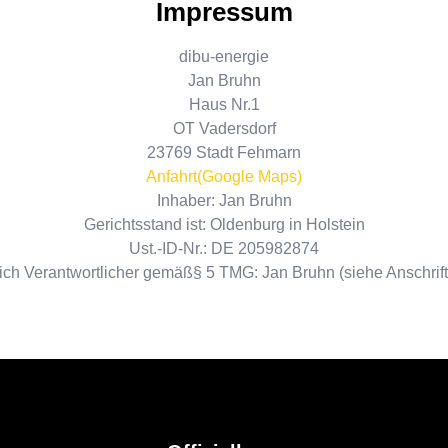
Impressum
dibu-energie
Jan Bruhn
Haus Nr.1
OT Vadersdorf
23769 Stadt Fehmarn
Anfahrt(Google Maps)
Inhaber: Jan Bruhn
Gerichtsstand ist: Oldenburg in Holstein
Ust.-ID-Nr.: DE 205982874
lich Verantwortlicher gemäß§ 5 TMG: Jan Bruhn (siehe Anschrif